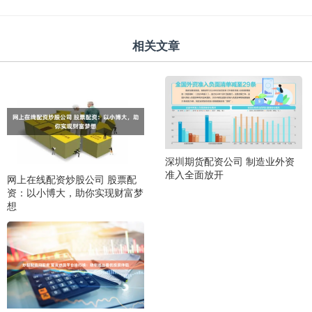
相关文章
深圳期货配资公司 制造业外资
准入全面放开
网上在线配资炒股公司 股票配
资：以小博大，助你实现财富梦
想