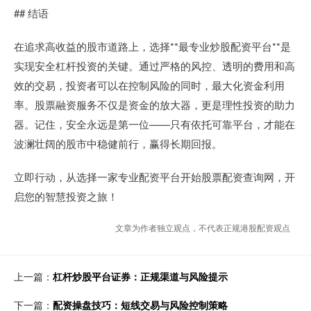
## 结语
在追求高收益的股市道路上，选择**最专业炒股配资平台**是
实现安全杠杆投资的关键。通过严格的风控、透明的费用和高
效的交易，投资者可以在控制风险的同时，最大化资金利用
率。股票融资服务不仅是资金的放大器，更是理性投资的助力
器。记住，安全永远是第一位——只有依托可靠平台，才能在
波澜壮阔的股市中稳健前行，赢得长期回报。
立即行动，从选择一家专业配资平台开始股票配资查询网，开
启您的智慧投资之旅！
文章为作者独立观点，不代表正规港股配资观点
上一篇：
杠杆炒股平台证券：正规渠道与风险提示
下一篇：
配资操盘技巧：短线交易与风险控制策略