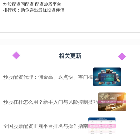
炒股配资问配资 配资炒股平台
排行榜：助你选出最优投资伴侣
相关更新
炒股配资代理：佣金高、返点快、零门槛
炒股杠杆怎么用？新手入门与风险控制技巧
全国股票配资正规平台排名与操作指南