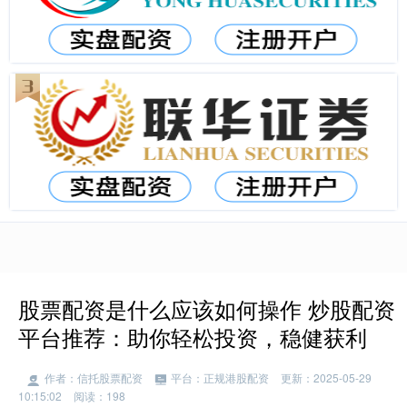
股票配资是什么应该如何操作 炒股配资
平台推荐：助你轻松投资，稳健获利
作者：信托股票配资
平台：正规港股配资
更新：2025-05-29
10:15:02
阅读：198