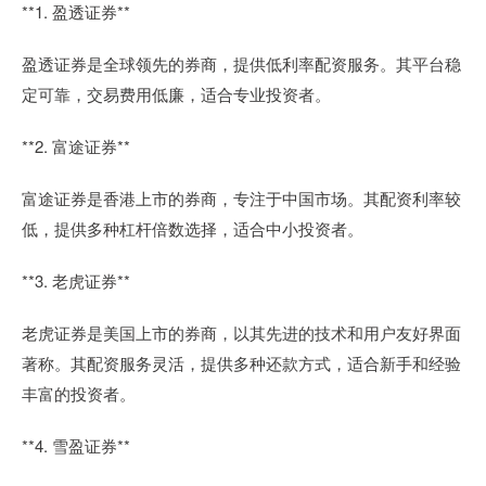
**1. 盈透证券**
盈透证券是全球领先的券商，提供低利率配资服务。其平台稳
定可靠，交易费用低廉，适合专业投资者。
**2. 富途证券**
富途证券是香港上市的券商，专注于中国市场。其配资利率较
低，提供多种杠杆倍数选择，适合中小投资者。
**3. 老虎证券**
老虎证券是美国上市的券商，以其先进的技术和用户友好界面
著称。其配资服务灵活，提供多种还款方式，适合新手和经验
丰富的投资者。
**4. 雪盈证券**