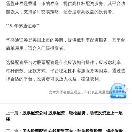
雪盈证券是香港上市的券商，提供高杠杆配资服务。其平台功
能强大，支持多种交易策略，适合追求高收益的投资者。
**5. 华盛通证券**
华盛通证券是美国上市的券商，提供低利率配资服务。其平台
简单易用，适合入门级投资者。
选择配资平台时股票配资是什么应该如何操作，应考虑利率、
杠杆倍数、还款方式、平台稳定性和客服服务等因素。通过选
择合适的平台，投资者可以放大收益，稳健获利。
文章为作者独立观点，不代表正规港股配资观点
上一篇：
股票配资公司 股票配资，轻松融资，助您投资更上一层
楼
下一篇：
国内股票配资 在线配资平台：助你投资股票，轻松倍增