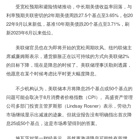
受宽松预期和避险情绪推动，中长期美债收益率回落，与
利率预期关联密切的2年期美债周跌27.5个基点至3.65%，创20
22年9月以来新低，基准10年期美债跌20个基点至3.71%，刷
新2023年6月以来低位。
美联储官员也在为即将开始的宽松周期吹风。纽约联储主
席威廉姆斯表示，通货膨胀正在以可持续的方式向美联储2%
的目标下降，现在是降息的时候了。美联储理事沃勒则透露，
他愿意在某个时候考虑比平时更大幅度降息。
不少机构认为，美联储本月将降息25个基点或50个基点的
问题可能会取决于8月消费者价格指数（CPI）。高盛资产管理
公司多部门投资主管罗斯那（Lindsay Rosner）表示，劳动力
市场继续显示出减速的迹象。但就业报告没有明确指出首次降
息25或50个基点，这是市场希望得到的答案。
施瓦茨对第一财经表示，虽然更激进降息可能性有所增