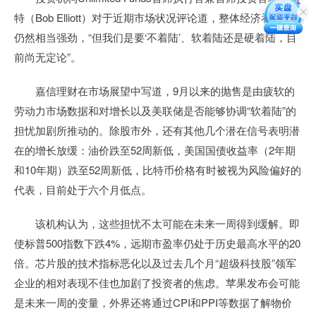
特（Bob Elliott）对于近期市场状况评论道，整体经济看起来
仍然相当强劲，“但我们是要‘不着陆’、软着陆还是硬着陆，目
前尚无定论”。
嘉信理财在市场展望中写道，9月以来的抛售是由疲软的
劳动力市场数据和对增长以及美联储是否能够协调“软着陆”的
担忧加剧所推动的。除股市外，还有其他几个潜在信号表明潜
在的增长放缓：油价跌至52周新低，美国国债收益率（2年期
和10年期）跌至52周新低，比特币价格有时被视为风险偏好的
代表，目前处于六个月低点。
该机构认为，这些担忧不太可能在未来一周得到缓解。即
使标普500指数下跌4%，远期市盈率仍处于历史最高水平的20
倍。芯片股的技术指标恶化以及过去几个月“超级科技股”领军
企业的相对表现不佳也加剧了投资者的焦虑。苹果发布会可能
是未来一周的变量，外界还将通过CPI和PPI等数据了解物价