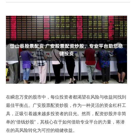
在瞬息万变的股市中，每位投资者都渴望在风险与收益间找到
最佳平衡点。广安股票配资炒股，作为一种灵活的资金杠杆工
具，正吸引着越来越多投资者的目光。然而，配资炒股并非简
单的“借钱炒股”，其核心在于如何借助专业平台的力量，将潜
在的高风险转化为可控的稳健收益。