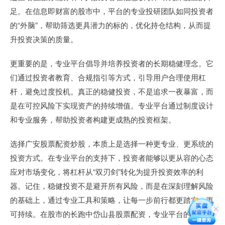
足。在信息即财富的股市中，平台的专业投研团队如同投资者
的“外脑”，帮助筛选更具潜力的标的，优化持仓结构，从而提
升投资决策的质量。
更重要的是，专业平台倡导并培养投资者的长期稳健理念。它
们通过投资者教育、合规指引等方式，引导用户合理使用杠
杆，避免过度投机。真正的稳健投资，不是追求一夜暴富，而
是在可控风险下实现资产的持续增值。专业平台通过制度设计
和专业服务，帮助投资者构建更成熟的投资框架。
选择广安股票配资炒股，本质上是选择一种更专业、更系统的
投资方式。在专业平台的支持下，投资者能够以更从容的心态
应对市场变化，将杠杆从“双刃剑”转化为提升投资效率的利
器。记住，稳健投资不是避开所有风险，而是在深刻理解风险
的基础上，通过专业工具和策略，让每一步前行都更踏实、更
可持续。在股市的长跑中岱山县股票配资，专业平台的赋能或